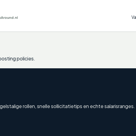
Va
kAround.nl
posting policies.
talige rollen, snelle sollicitatietips en echte salarisranges.