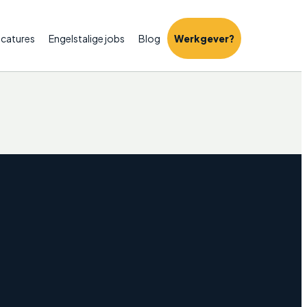
catures
Engelstalige jobs
Blog
Werkgever?